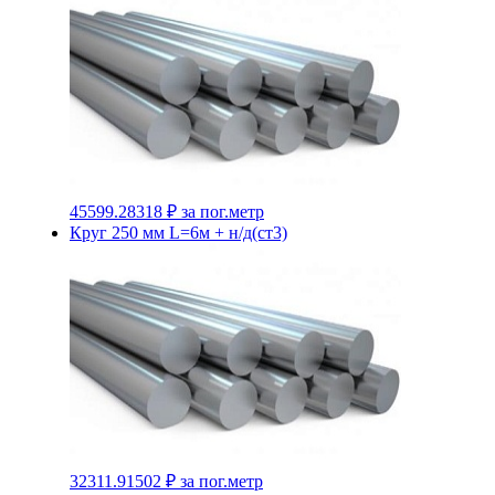
45599.28318 ₽
за пог.метр
Круг 250 мм L=6м + н/д(ст3)
32311.91502 ₽
за пог.метр