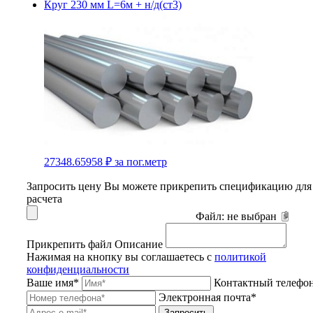
Круг 230 мм L=6м + н/д(ст3)
27348.65958 ₽
за пог.метр
Запросить цену
Вы можете прикрепить спецификацию для
расчета
Файл:
не выбран
Прикрепить файл
Описание
Нажимая на кнопку вы соглашаетесь с
политикой
конфиденциальности
Ваше имя*
Контактный телефо
Электронная почта*
Запросить