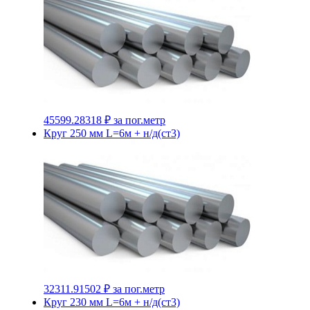
45599.28318 ₽
за пог.метр
Круг 250 мм L=6м + н/д(ст3)
32311.91502 ₽
за пог.метр
Круг 230 мм L=6м + н/д(ст3)