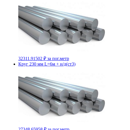
32311.91502 ₽
за пог.метр
Круг 230 мм L=6м + н/д(ст3)
27348.65958 ₽
за пог.метр