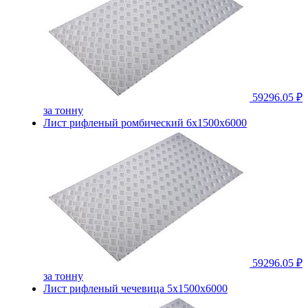
59296.05 ₽
за тонну
Лист рифленый ромбический 6х1500х6000
59296.05 ₽
за тонну
Лист рифленый чечевица 5х1500х6000