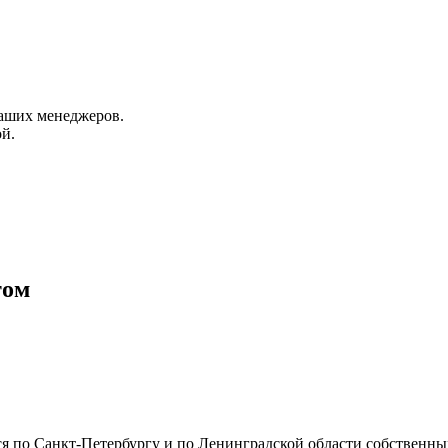
аших менеджеров.
й.
том
тся по Санкт-Петербургу и по Ленинградской области собственн