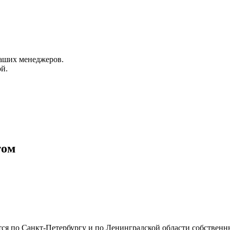
аших менеджеров.
й.
том
ется по Санкт-Петербургу и по Ленинградской области собствен